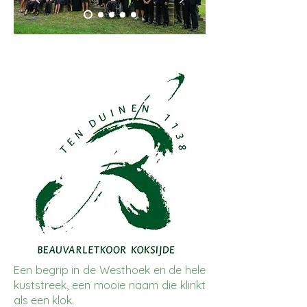
Een begrip in de Westhoek en de hele
kuststreek, een mooie naam die klinkt
als een klok.