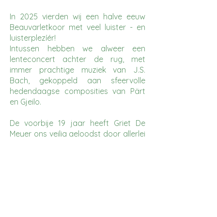
In 2025 vierden wij een halve eeuw
Beauvarletkoor met veel luister - en
luisterplezíér!
Intussen hebben we alweer een
lenteconcert achter de rug, met
immer prachtige muziek van J.S.
Bach, gekoppeld aan sfeervolle
hedendaagse composities van Pärt
en Gjeilo.
De voorbije 19 jaar heeft Griet De
Meyer ons veilig geloodst door allerlei
muzikale wateren. Vanaf nu wacht
ons een nieuwe toekomst met
dirigent Steven Verplancke.
Wij blijven graag de prachtige
klassieke wegen bewandelen, maar
staan ook open voor nieuwe
perspectieven en kansen die we